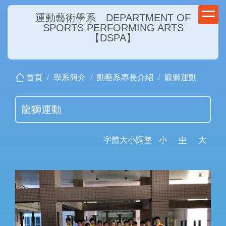
跳
運動藝術學系 DEPARTMENT OF
到
SPORTS PERFORMING ARTS
主
【DSPA】
要
內
容
首頁
學系簡介
動藝系專長介紹
龍獅運動
區
龍獅運動
字體大小調整
小
中
大